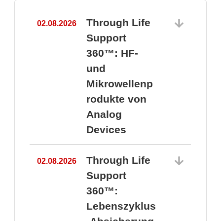
Through Life
02.08.2026
1
Support
360™: HF-
und
Mikrowellenp
rodukte von
Analog
Devices
Through Life
02.08.2026
Support
360™:
1
Lebenszyklus