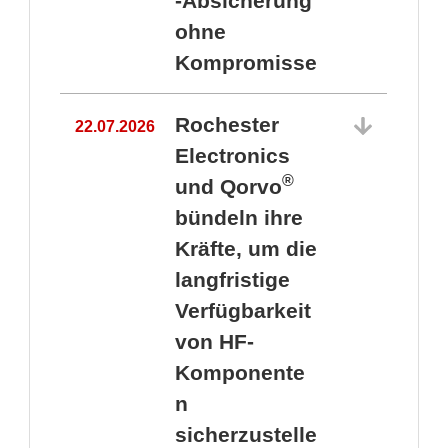
-Absicherung
ohne
Kompromisse
Rochester
22.07.2026
Electronics
®
und Qorvo
bündeln ihre
Kräfte, um die
1
langfristige
Verfügbarkeit
von HF-
Komponente
n
sicherzustelle