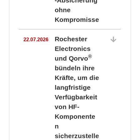
-Absicherung
ohne
Kompromisse
Rochester
22.07.2026
Electronics
®
und Qorvo
bündeln ihre
Kräfte, um die
1
langfristige
Verfügbarkeit
von HF-
Komponente
n
sicherzustelle