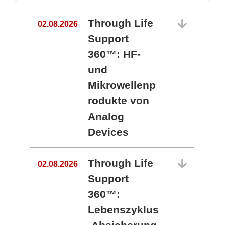
Through Life
02.08.2026
1
Support
360™: HF-
und
Mikrowellenp
rodukte von
Analog
Devices
Through Life
02.08.2026
Support
360™:
1
Lebenszyklus