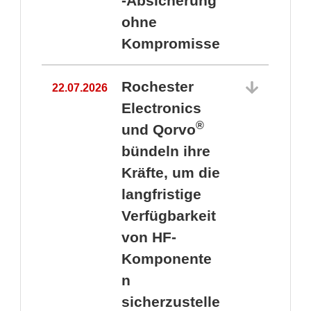
-Absicherung
ohne
Kompromisse
Rochester
22.07.2026
Electronics
®
und Qorvo
bündeln ihre
Kräfte, um die
1
langfristige
Verfügbarkeit
von HF-
Komponente
n
sicherzustelle