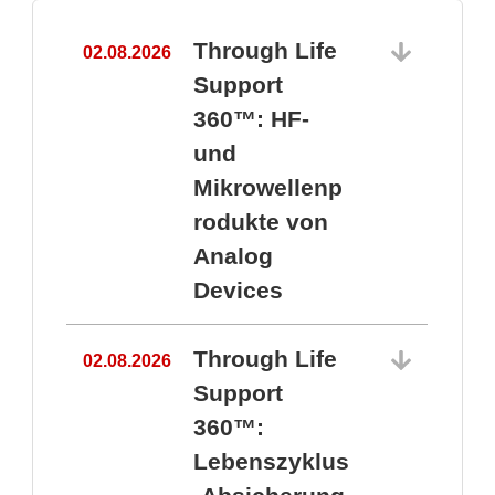
Through Life
02.08.2026
1
Support
360™: HF-
und
Mikrowellenp
rodukte von
Analog
Devices
Through Life
02.08.2026
Support
360™:
1
Lebenszyklus