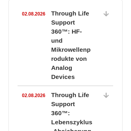
Through Life
02.08.2026
1
Support
360™: HF-
und
Mikrowellenp
rodukte von
Analog
Devices
Through Life
02.08.2026
Support
360™:
1
Lebenszyklus