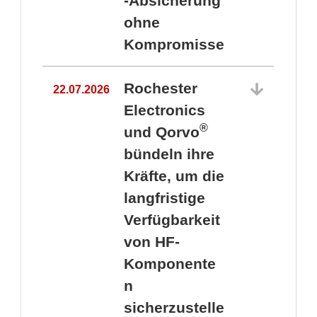
-Absicherung
ohne
Kompromisse
Rochester
22.07.2026
Electronics
®
und Qorvo
bündeln ihre
Kräfte, um die
1
langfristige
Verfügbarkeit
von HF-
Komponente
n
sicherzustelle