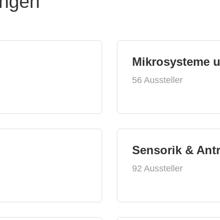
ungen
Mikrosysteme 
56 Aussteller
Sensorik & Ant
92 Aussteller