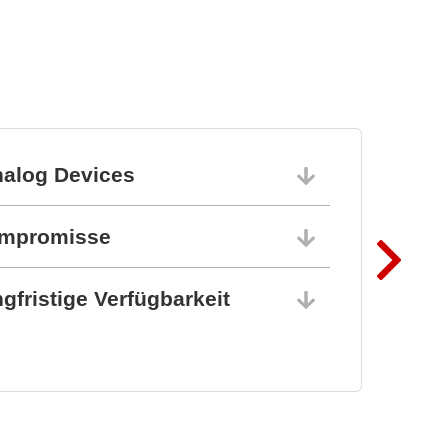
nalog Devices
10.06.202
ompromisse
10.06.202
gfristige Verfügbarkeit
10.06.202