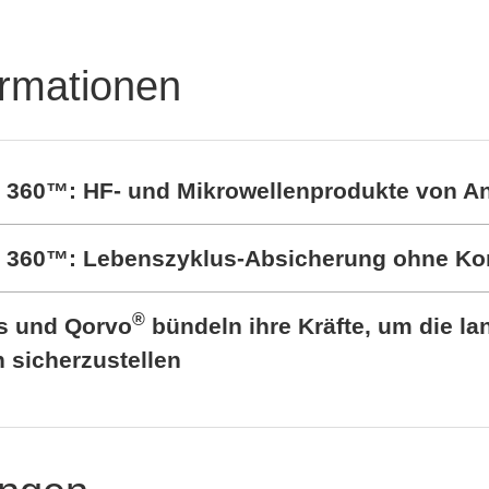
ormationen
t 360™: HF- und Mikrowellenprodukte von A
rt 360™: Lebenszyklus-Absicherung ohne K
®
cs und Qorvo
bündeln ihre Kräfte, um die lan
sicherzustellen