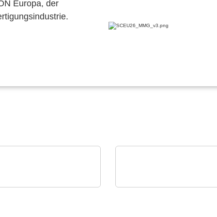
CON Europa, der
ertigungsindustrie.
ense B.V.
RECOM Power GmbH
23 Ultrasonic Flow
AC/DC-DIN-Schienen-
verter
Netzteile und Zubehör