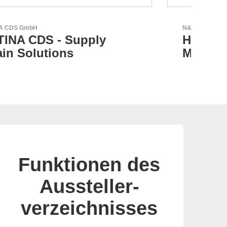
N&H Technology GmbH
LEMO
HMI-Komponenten nach
Or
Maß
Co
Sw
Funktionen des
Aussteller-
verzeichnisses