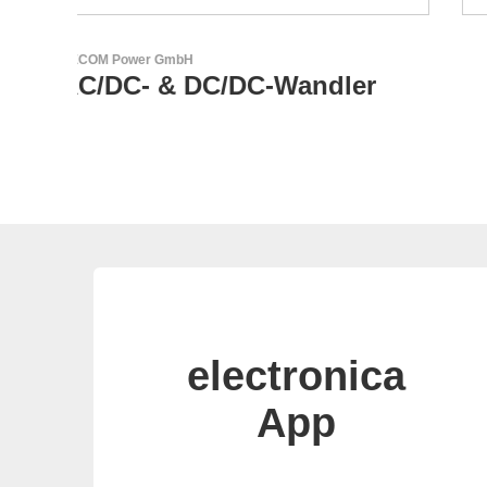
Aker Technology Co., Ltd.
r
AKER: Wo Präzision auf
Zuverlässigkeit trifft
electronica
App