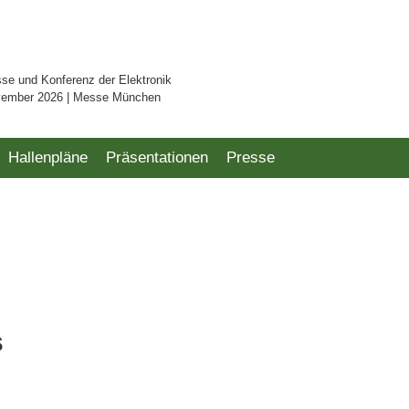
sse und Konferenz der Elektronik
vember 2026 | Messe München
Hallenpläne
Präsentationen
Presse
s