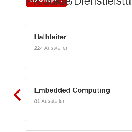
Produkte/Dienstleist
Alle anzeigen
Halbleiter
224 Aussteller
Embedded Computing
81 Aussteller