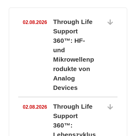
Through Life
02.08.2026
1
Support
360™: HF-
und
Mikrowellenp
rodukte von
Analog
Devices
Through Life
02.08.2026
Support
360™:
1
Lebenszyklus