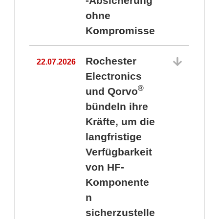
-Absicherung
ohne
Kompromisse
Rochester
22.07.2026
Electronics
®
und Qorvo
bündeln ihre
Kräfte, um die
1
langfristige
Verfügbarkeit
von HF-
Komponente
n
sicherzustelle