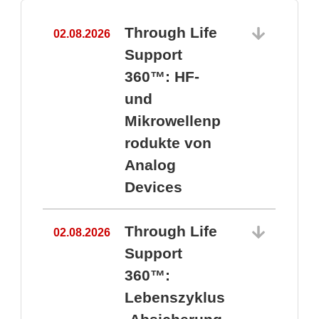
Through Life
02.08.2026
1
Support
360™: HF-
und
Mikrowellenp
rodukte von
Analog
Devices
Through Life
02.08.2026
Support
360™:
1
Lebenszyklus