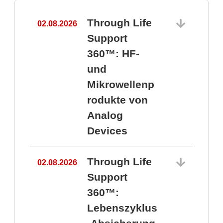
Through Life
02.08.2026
1
Support
360™: HF-
und
Mikrowellenp
rodukte von
Analog
Devices
Through Life
02.08.2026
Support
360™:
1
Lebenszyklus