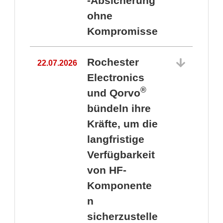
-Absicherung
ohne
Kompromisse
Rochester
22.07.2026
Electronics
®
und Qorvo
bündeln ihre
Kräfte, um die
1
langfristige
Verfügbarkeit
von HF-
Komponente
n
sicherzustelle