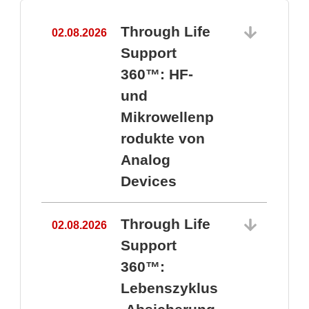
Through Life
02.08.2026
1
Support
360™: HF-
und
Mikrowellenp
rodukte von
Analog
Devices
Through Life
02.08.2026
Support
360™:
1
Lebenszyklus