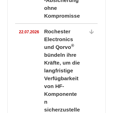
-Absicherung
ohne
Kompromisse
Rochester
22.07.2026
Electronics
®
und Qorvo
bündeln ihre
Kräfte, um die
1
langfristige
Verfügbarkeit
von HF-
Komponente
n
sicherzustelle