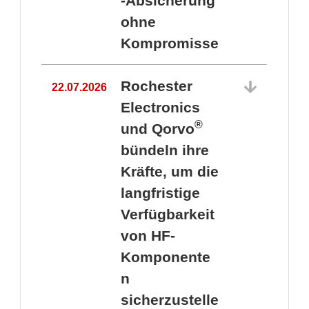
-Absicherung
ohne
Kompromisse
Rochester
22.07.2026
Electronics
®
und Qorvo
bündeln ihre
Kräfte, um die
1
langfristige
Verfügbarkeit
von HF-
Komponente
n
sicherzustelle