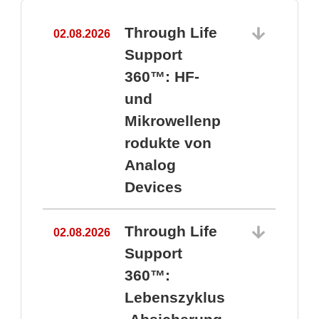
Through Life
02.08.2026
1
Support
360™: HF-
und
Mikrowellenp
rodukte von
Analog
Devices
Through Life
02.08.2026
Support
360™:
1
Lebenszyklus