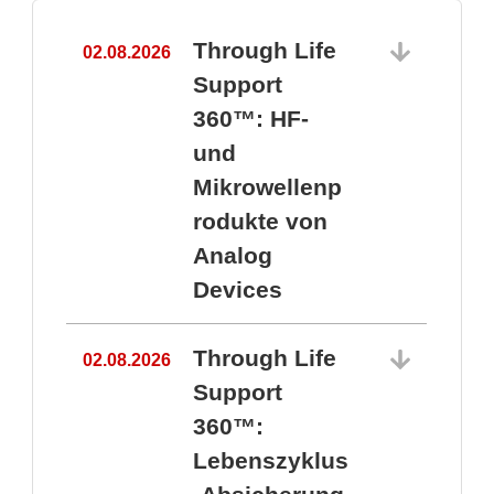
Through Life
02.08.2026
1
Support
360™: HF-
und
Mikrowellenp
rodukte von
Analog
Devices
Through Life
02.08.2026
Support
360™:
1
Lebenszyklus