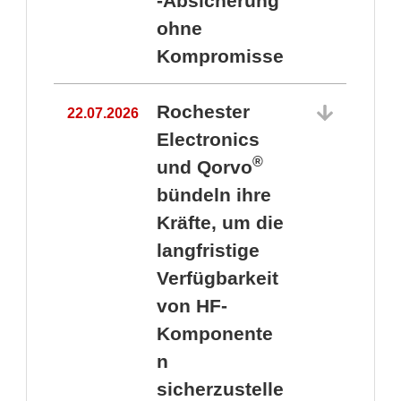
-Absicherung
ohne
Kompromisse
Rochester
22.07.2026
Electronics
®
und Qorvo
bündeln ihre
Kräfte, um die
1
langfristige
Verfügbarkeit
von HF-
Komponente
n
sicherzustelle