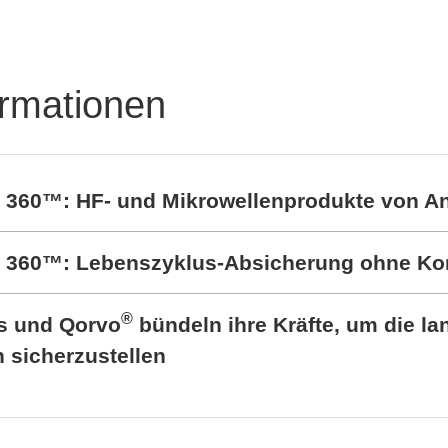
ormationen
t 360™: HF- und Mikrowellenprodukte von A
rt 360™: Lebenszyklus-Absicherung ohne K
®
cs und Qorvo
bündeln ihre Kräfte, um die lan
sicherzustellen