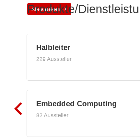
Produkte/Dienstleist
Alle anzeigen
Halbleiter
229 Aussteller
Embedded Computing
82 Aussteller