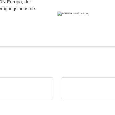
CON Europa, der
ertigungsindustrie.
 OSRAM
Sciosense B.V.
tale Photonik live
UFM-02 Ultraschall-
eben
Durchflussmessmodul