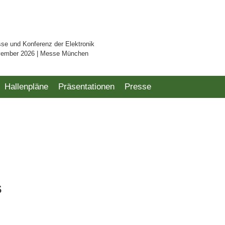
sse und Konferenz der Elektronik
vember 2026 | Messe München
Hallenpläne
Präsentationen
Presse
s