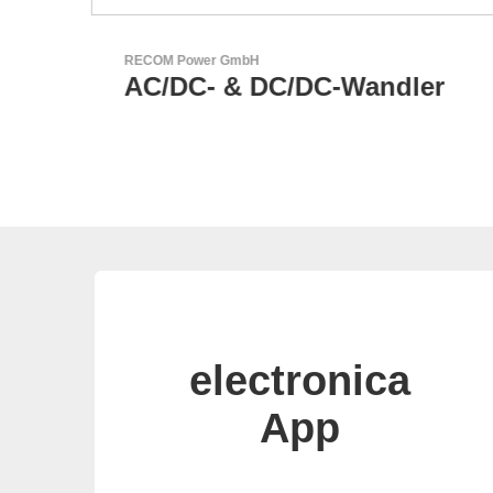
GEYER Electronic GmbH
r
GEYER - Ihr zuverlässiger
Partner
electronica
App