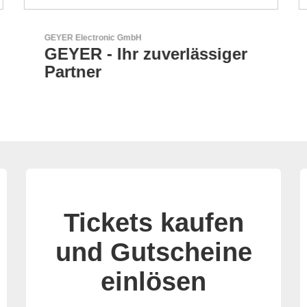
N&H Technology GmbH
HMI-Komponenten nach
Maß
Tickets kaufen
und Gutscheine
einlösen