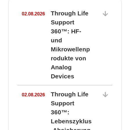
Through Life
02.08.2026
1
Support
360™: HF-
und
Mikrowellenp
rodukte von
Analog
Devices
Through Life
02.08.2026
Support
360™:
1
Lebenszyklus