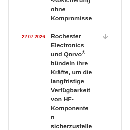
-Absicherung
ohne
Kompromisse
Rochester
22.07.2026
Electronics
®
und Qorvo
bündeln ihre
Kräfte, um die
1
langfristige
Verfügbarkeit
von HF-
Komponente
n
sicherzustelle