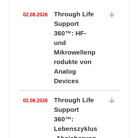
Through Life
02.08.2026
1
Support
360™: HF-
und
Mikrowellenp
rodukte von
Analog
Devices
Through Life
02.08.2026
Support
360™:
1
Lebenszyklus