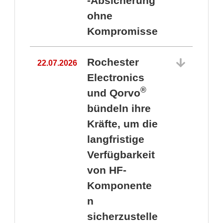
-Absicherung
ohne
Kompromisse
Rochester
22.07.2026
Electronics
®
und Qorvo
bündeln ihre
Kräfte, um die
1
langfristige
Verfügbarkeit
von HF-
Komponente
n
sicherzustelle