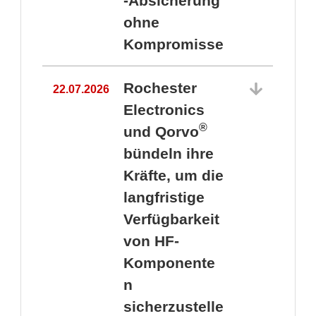
-Absicherung
ohne
Kompromisse
Rochester
22.07.2026
Electronics
®
und Qorvo
bündeln ihre
Kräfte, um die
1
langfristige
Verfügbarkeit
von HF-
Komponente
n
sicherzustelle