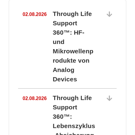
Through Life
02.08.2026
1
Support
360™: HF-
und
Mikrowellenp
rodukte von
Analog
Devices
Through Life
02.08.2026
Support
360™:
1
Lebenszyklus