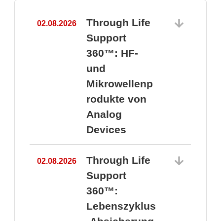
Through Life
02.08.2026
1
Support
360™: HF-
und
Mikrowellenp
rodukte von
Analog
Devices
Through Life
02.08.2026
Support
360™:
1
Lebenszyklus