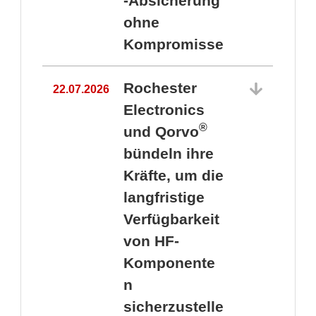
-Absicherung
ohne
Kompromisse
Rochester
22.07.2026
Electronics
®
und Qorvo
bündeln ihre
Kräfte, um die
1
langfristige
Verfügbarkeit
von HF-
Komponente
n
sicherzustelle