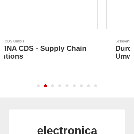
Sciosense B.V.
n
Durchfluss- und
Umweltsensoren
electronica