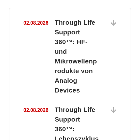
Through Life
02.08.2026
1
Support
360™: HF-
und
Mikrowellenp
rodukte von
Analog
Devices
Through Life
02.08.2026
Support
360™:
1
Lebenszyklus