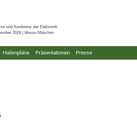
sse und Konferenz der Elektronik
vember 2026 | Messe München
Hallenpläne
Präsentationen
Presse
s