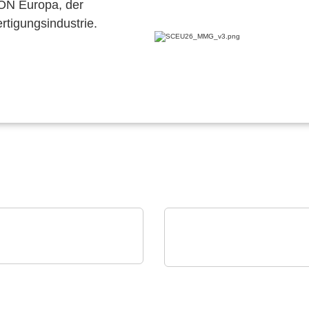
CON Europa, der
ertigungsindustrie.
ch Bauelemente Vertriebs
Rochester Electronics, LLC
H
NXP MPC56x-
duct overview
Mikroprozessoren