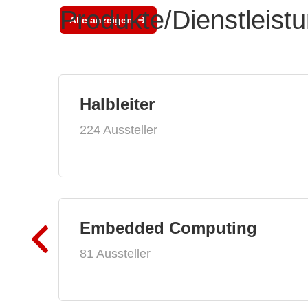
Produkte/Dienstleist
Alle anzeigen
Halbleiter
224 Aussteller
Embedded Computing
81 Aussteller