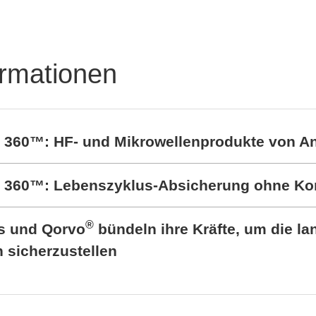
ormationen
t 360™: HF- und Mikrowellenprodukte von A
rt 360™: Lebenszyklus-Absicherung ohne K
®
cs und Qorvo
bündeln ihre Kräfte, um die lan
sicherzustellen