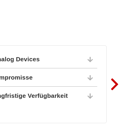
Flexible und skalierbare
Test- und Messsysteme
nalog Devices
10.06.202
ompromisse
10.06.202
gfristige Verfügbarkeit
10.06.202