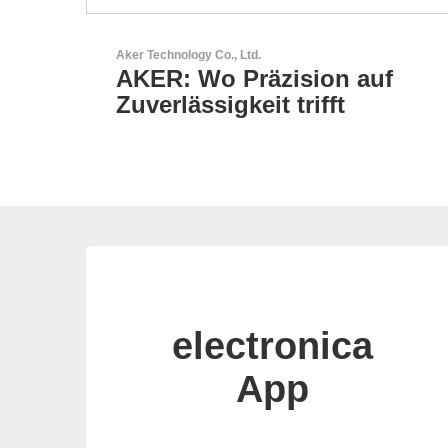
Sciosense B.V.
auf
Durchfluss- und
Umweltsensoren
electronica
App