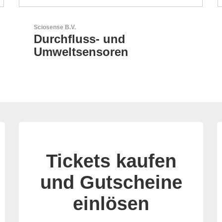
RECOM Power GmbH
AC/DC- & DC/DC-Wandler
Tickets kaufen
und Gutscheine
einlösen