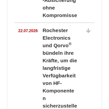
-Absicherung
ohne
Kompromisse
Rochester
22.07.2026
Electronics
®
und Qorvo
bündeln ihre
Kräfte, um die
1
langfristige
Verfügbarkeit
von HF-
Komponente
n
sicherzustelle