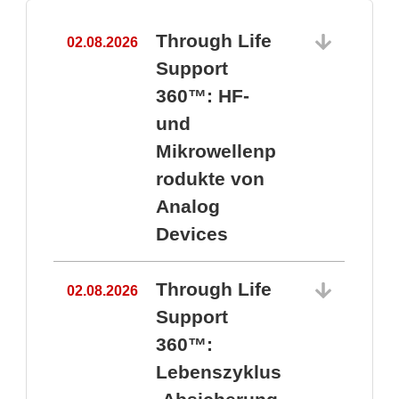
Through Life
02.08.2026
1
Support
360™: HF-
und
Mikrowellenp
rodukte von
Analog
Devices
Through Life
02.08.2026
Support
360™:
1
Lebenszyklus