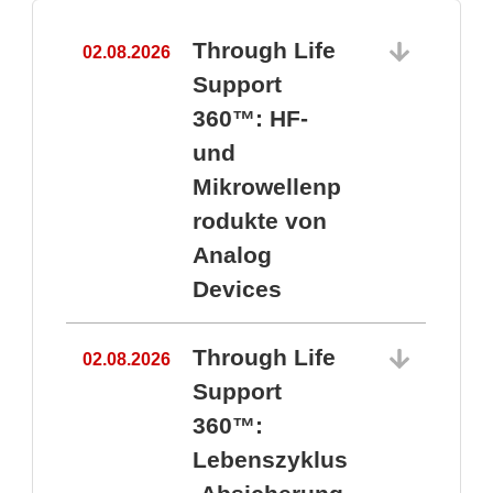
Through Life
02.08.2026
1
Support
360™: HF-
und
Mikrowellenp
rodukte von
Analog
Devices
Through Life
02.08.2026
Support
360™:
1
Lebenszyklus