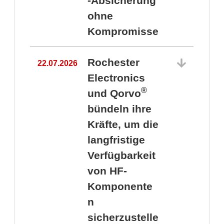
-Absicherung
ohne
Kompromisse
Rochester
22.07.2026
Electronics
®
und Qorvo
bündeln ihre
Kräfte, um die
1
langfristige
Verfügbarkeit
von HF-
Komponente
n
sicherzustelle