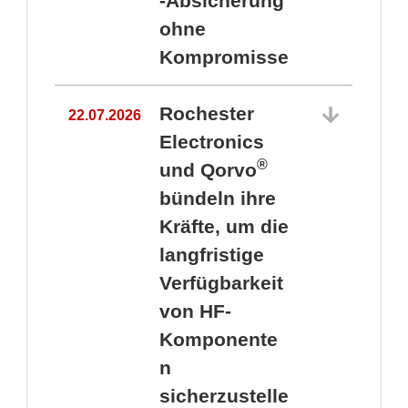
-Absicherung
ohne
Kompromisse
Rochester
22.07.2026
Electronics
®
und Qorvo
bündeln ihre
Kräfte, um die
1
langfristige
Verfügbarkeit
von HF-
Komponente
n
sicherzustelle