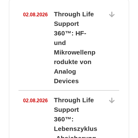
Through Life
02.08.2026
1
Support
360™: HF-
und
Mikrowellenp
rodukte von
Analog
Devices
Through Life
02.08.2026
Support
360™:
1
Lebenszyklus