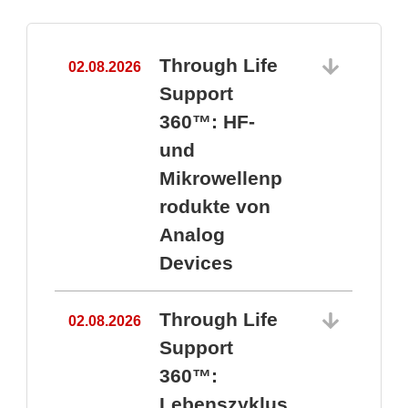
Through Life
02.08.2026
1
Support
360™: HF-
und
Mikrowellenp
rodukte von
Analog
Devices
Through Life
02.08.2026
Support
360™:
1
Lebenszyklus