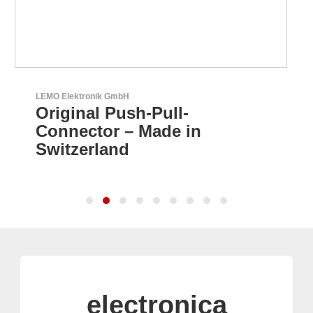
RECOM Power GmbH
-
AC/DC- & DC/DC-Wan
in
electronica