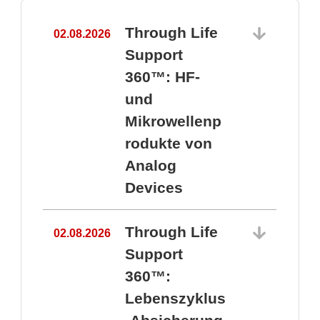
Through Life
02.08.2026
1
Support
360™: HF-
und
Mikrowellenp
rodukte von
Analog
Devices
Through Life
02.08.2026
Support
360™:
1
Lebenszyklus