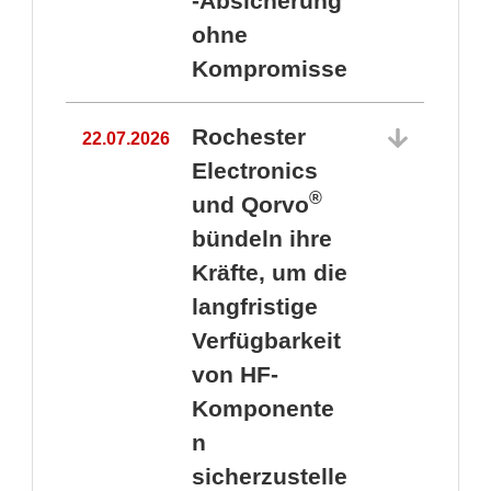
-Absicherung
ohne
Kompromisse
Rochester
22.07.2026
Electronics
®
und Qorvo
bündeln ihre
Kräfte, um die
1
langfristige
Verfügbarkeit
von HF-
Komponente
n
sicherzustelle