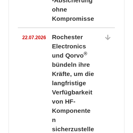
-Absicherung
ohne
Kompromisse
Rochester
22.07.2026
Electronics
®
und Qorvo
bündeln ihre
Kräfte, um die
1
langfristige
Verfügbarkeit
von HF-
Komponente
n
sicherzustelle