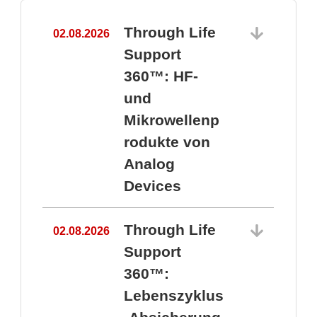
Through Life
02.08.2026
1
Support
360™: HF-
und
Mikrowellenp
rodukte von
Analog
Devices
Through Life
02.08.2026
Support
360™:
1
Lebenszyklus