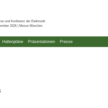
sse und Konferenz der Elektronik
vember 2026 | Messe München
Hallenpläne
Präsentationen
Presse
s