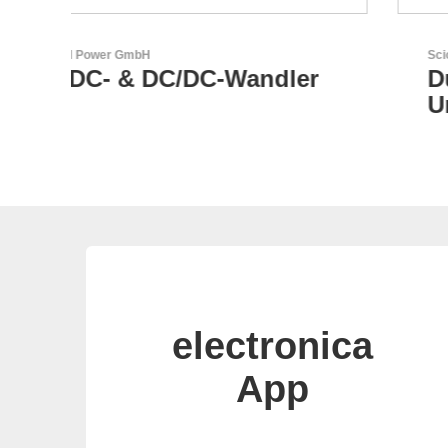
Sciosense B.V.
r
Durchfluss- und
Umweltsensoren
electronica
App