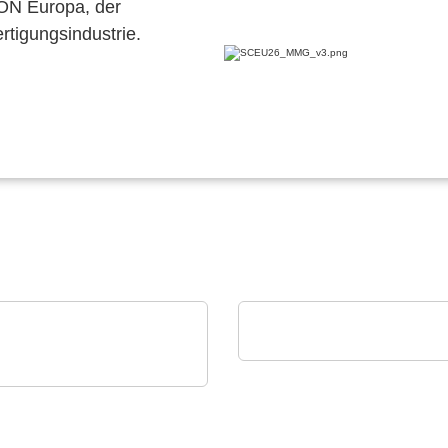
CON Europa, der
ertigungsindustrie.
Esseti Srl
Starr-Flex-Leiterplatten
ense B.V.
23 Ultrasonic Flow
verter