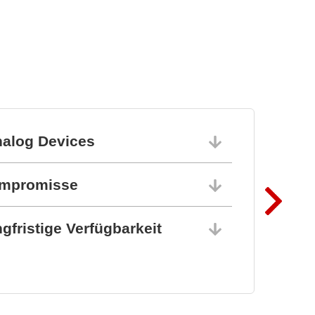
Steckverbinder und
Federkontakte
nalog Devices
10.06.202
ompromisse
10.06.202
gfristige Verfügbarkeit
10.06.202