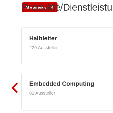
Produkte/Dienstleist
Alle anzeigen
Halbleiter
229 Aussteller
Embedded Computing
82 Aussteller