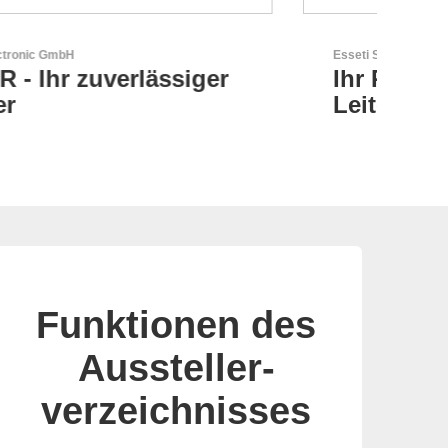
Esseti Srl
Aker
Ihr Partner für High-Tech-
AK
Leiterplatten
Zu
Funktionen des
Aussteller-
verzeichnisses