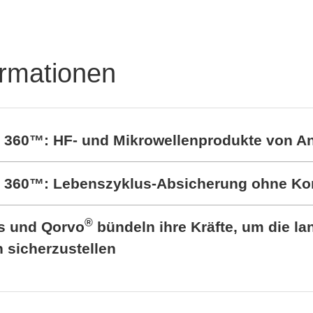
ormationen
t 360™: HF- und Mikrowellenprodukte von A
rt 360™: Lebenszyklus-Absicherung ohne K
®
cs und Qorvo
bündeln ihre Kräfte, um die lan
sicherzustellen