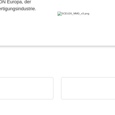
CON Europa, der
ertigungsindustrie.
OT GmbH
Rochester Electronics, LLC
 KI-basierte APS von
Analog Devices RF- un
LOT
Mikrowellenanwendun