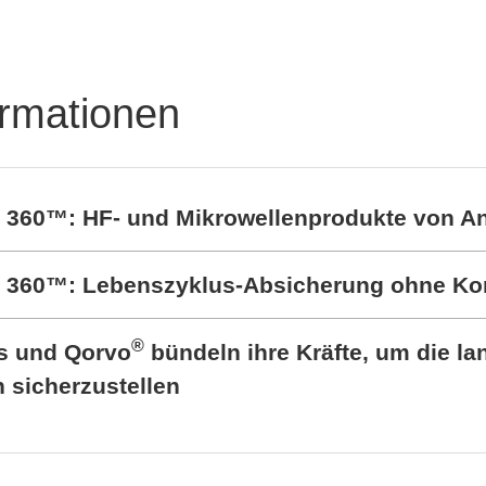
ormationen
t 360™: HF- und Mikrowellenprodukte von A
rt 360™: Lebenszyklus-Absicherung ohne K
®
cs und Qorvo
bündeln ihre Kräfte, um die lan
sicherzustellen