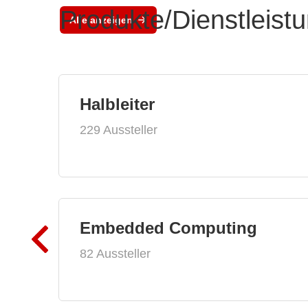
Produkte/Dienstleist
Alle anzeigen
Halbleiter
229 Aussteller
Embedded Computing
82 Aussteller