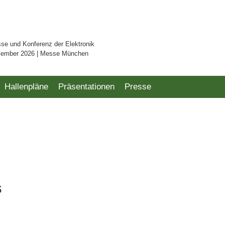
sse und Konferenz der Elektronik
vember 2026 | Messe München
Hallenpläne
Präsentationen
Presse
s