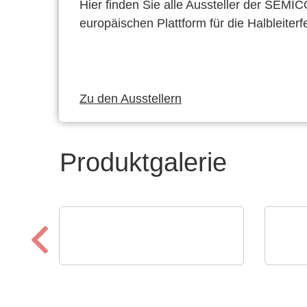
Hier finden Sie alle Aussteller der SEMI
europäischen Plattform für die Halbleiterf
Zu den Ausstellern
Produktgalerie
OptiMel Schmelzgußtechnik GmbH
PAIL
Low Pressure Moulding –
Das
Schutz für Elektronik
PAI