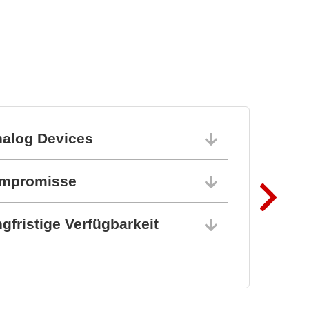
BZ1807: That´s powerful
protection
nalog Devices
10.06.202
ompromisse
10.06.202
gfristige Verfügbarkeit
10.06.202