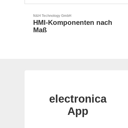
LEMO Elektronik GmbH
 nach
Original Push-Pull-
Connector – Made in
Switzerland
electronica
App