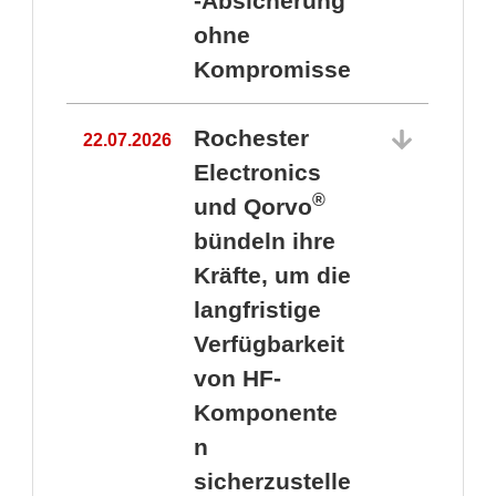
-Absicherung
ohne
Kompromisse
Rochester
22.07.2026
Electronics
®
und Qorvo
bündeln ihre
Kräfte, um die
1
langfristige
Verfügbarkeit
von HF-
Komponente
n
sicherzustelle