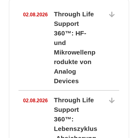
Through Life
02.08.2026
1
Support
360™: HF-
und
Mikrowellenp
rodukte von
Analog
Devices
Through Life
02.08.2026
Support
360™:
1
Lebenszyklus