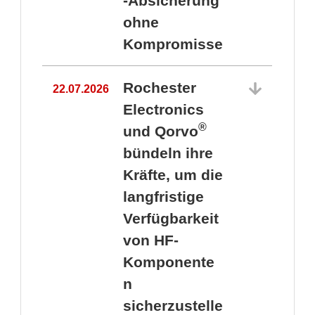
-Absicherung
ohne
Kompromisse
Rochester
22.07.2026
Electronics
®
und Qorvo
bündeln ihre
Kräfte, um die
1
langfristige
Verfügbarkeit
von HF-
Komponente
n
sicherzustelle