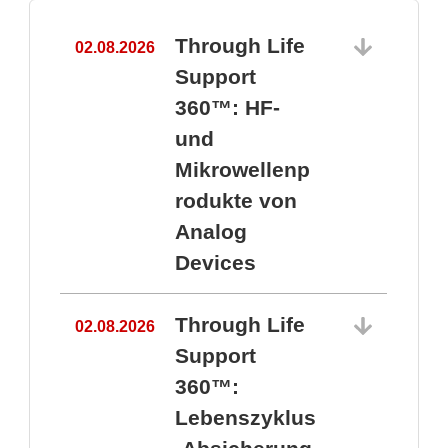
Through Life
02.08.2026
1
Support
360™: HF-
und
Mikrowellenp
rodukte von
Analog
Devices
Through Life
02.08.2026
Support
360™:
1
Lebenszyklus