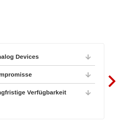
nalog Devices
10.06.202
ompromisse
10.06.202
gfristige Verfügbarkeit
10.06.202