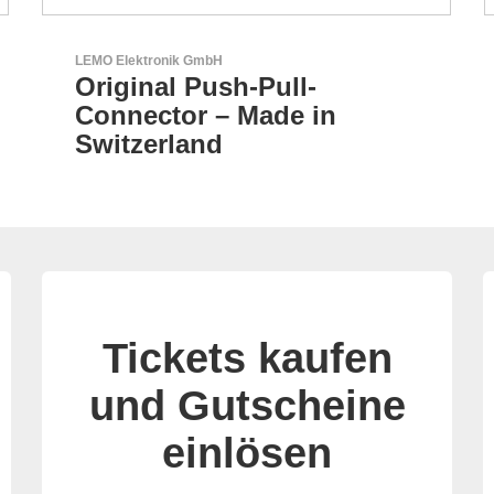
Sciosense B.V.
Durchfluss- und
Umweltsensoren
Tickets kaufen
und Gutscheine
einlösen