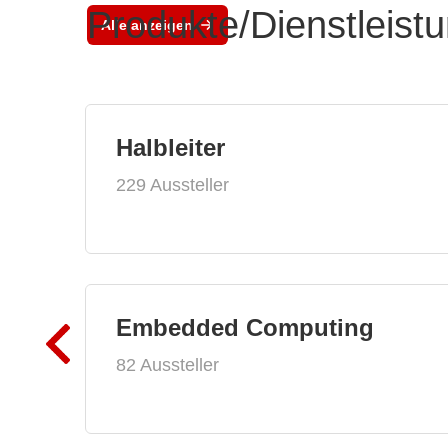
Produkte/Dienstleist
Alle anzeigen
Halbleiter
229 Aussteller
Embedded Computing
82 Aussteller