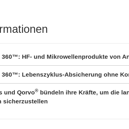
ormationen
t 360™: HF- und Mikrowellenprodukte von A
rt 360™: Lebenszyklus-Absicherung ohne K
®
cs und Qorvo
bündeln ihre Kräfte, um die lan
sicherzustellen