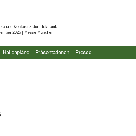
sse und Konferenz der Elektronik
vember 2026 | Messe München
Hallenpläne
Präsentationen
Presse
s