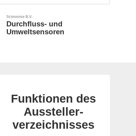
RECOM Power GmbH
AC/DC- & DC/DC-Wandler
Funktionen des
Aussteller-
verzeichnisses