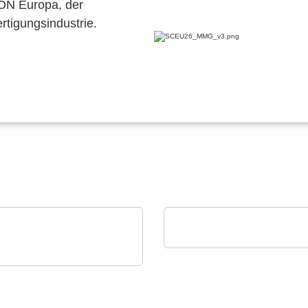
CON Europa, der
ertigungsindustrie.
Esseti Srl
Starr-Flex-Leiterplatten
is GmbH & Co. KG
640i MO2X
KROSKOPOPTIK