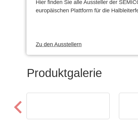
Hier finden Sie alle Aussteller der SEMI
europäischen Plattform für die Halbleiterf
Zu den Ausstellern
Produktgalerie
RECOM Power GmbH
Optr
Power ICs, Transformers &
PI 
Discrete Solutions
MI