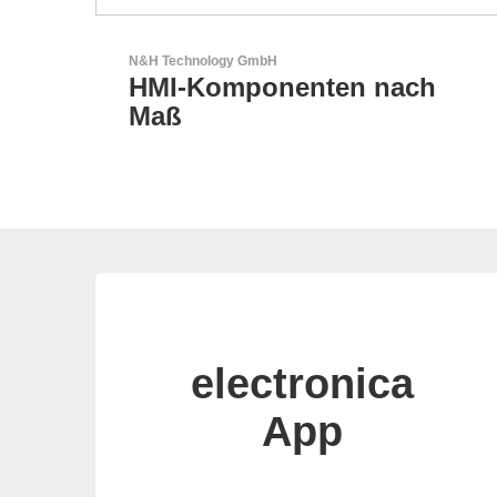
LEMO Elektronik GmbH
ach
Original Push-Pull-
Connector – Made in
Switzerland
electronica
App