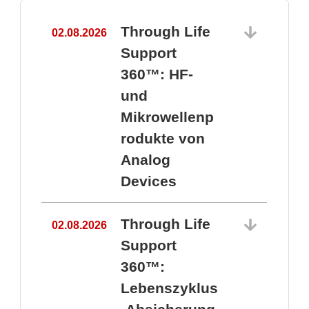
Through Life
02.08.2026
1
Support
360™: HF-
und
Mikrowellenp
rodukte von
Analog
Devices
Through Life
02.08.2026
Support
360™:
1
Lebenszyklus