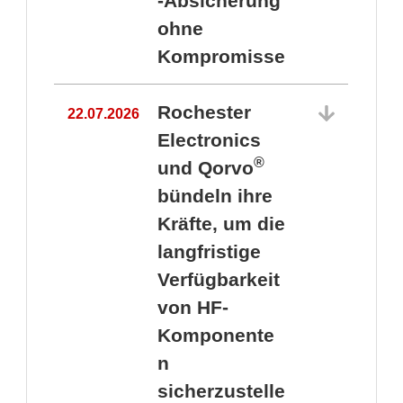
-Absicherung
ohne
Kompromisse
Rochester
22.07.2026
Electronics
®
und Qorvo
bündeln ihre
Kräfte, um die
1
langfristige
Verfügbarkeit
von HF-
Komponente
n
sicherzustelle