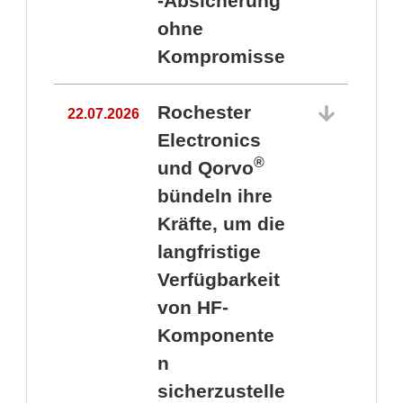
-Absicherung
ohne
Kompromisse
Rochester
22.07.2026
Electronics
®
und Qorvo
bündeln ihre
Kräfte, um die
1
langfristige
Verfügbarkeit
von HF-
Komponente
n
sicherzustelle