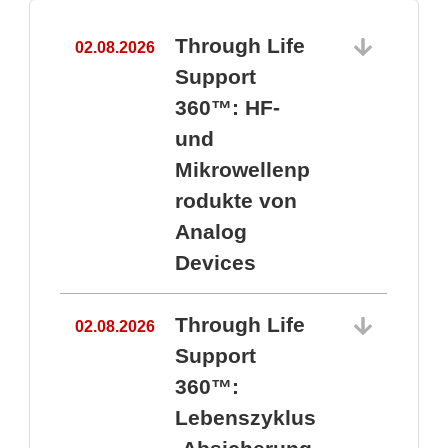
Through Life
02.08.2026
1
Support
360™: HF-
und
Mikrowellenp
rodukte von
Analog
Devices
Through Life
02.08.2026
Support
360™:
1
Lebenszyklus