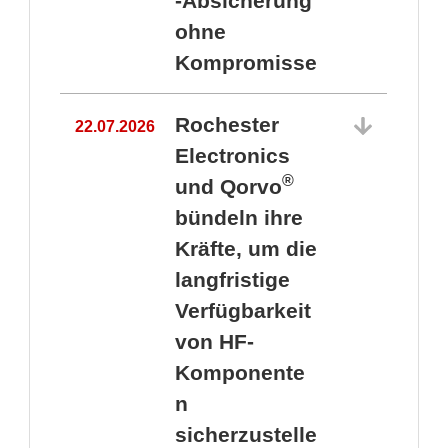
-Absicherung
ohne
Kompromisse
Rochester
22.07.2026
Electronics
®
und Qorvo
bündeln ihre
Kräfte, um die
1
langfristige
Verfügbarkeit
von HF-
Komponente
n
sicherzustelle