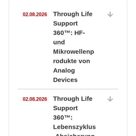
Through Life
02.08.2026
1
Support
360™: HF-
und
Mikrowellenp
rodukte von
Analog
Devices
Through Life
02.08.2026
Support
360™:
1
Lebenszyklus