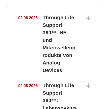
Through Life
02.08.2026
1
Support
360™: HF-
und
Mikrowellenp
rodukte von
Analog
Devices
Through Life
02.08.2026
Support
360™:
1
Lebenszyklus