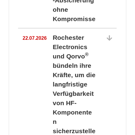
-Absicherung
ohne
Kompromisse
Rochester
22.07.2026
Electronics
®
und Qorvo
bündeln ihre
Kräfte, um die
1
langfristige
Verfügbarkeit
von HF-
Komponente
n
sicherzustelle