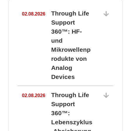
Through Life
02.08.2026
1
Support
360™: HF-
und
Mikrowellenp
rodukte von
Analog
Devices
Through Life
02.08.2026
Support
360™:
1
Lebenszyklus