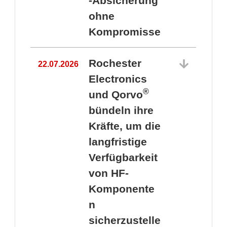
-Absicherung
ohne
Kompromisse
Rochester
22.07.2026
Electronics
®
und Qorvo
bündeln ihre
Kräfte, um die
1
langfristige
Verfügbarkeit
von HF-
Komponente
n
sicherzustelle