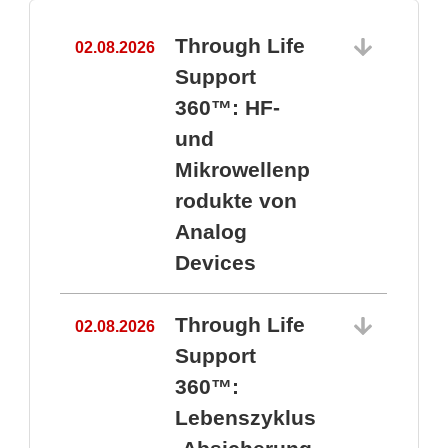
Through Life
02.08.2026
1
Support
360™: HF-
und
Mikrowellenp
rodukte von
Analog
Devices
Through Life
02.08.2026
Support
360™:
1
Lebenszyklus