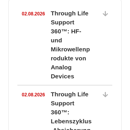
Through Life
02.08.2026
1
Support
360™: HF-
und
Mikrowellenp
rodukte von
Analog
Devices
Through Life
02.08.2026
Support
360™:
1
Lebenszyklus