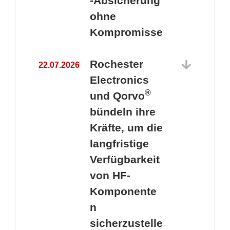
-Absicherung
ohne
Kompromisse
Rochester
22.07.2026
Electronics
®
und Qorvo
bündeln ihre
Kräfte, um die
1
langfristige
Verfügbarkeit
von HF-
Komponente
n
sicherzustelle