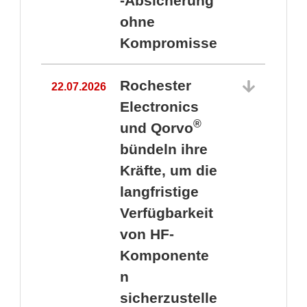
-Absicherung
ohne
Kompromisse
Rochester
22.07.2026
Electronics
®
und Qorvo
bündeln ihre
Kräfte, um die
1
langfristige
Verfügbarkeit
von HF-
Komponente
n
sicherzustelle