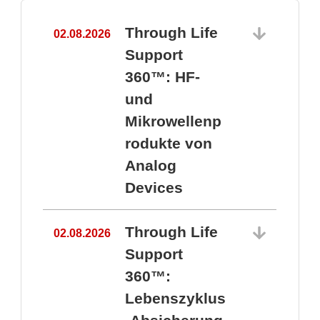
Through Life
02.08.2026
1
Support
360™: HF-
und
Mikrowellenp
rodukte von
Analog
Devices
Through Life
02.08.2026
Support
360™:
1
Lebenszyklus