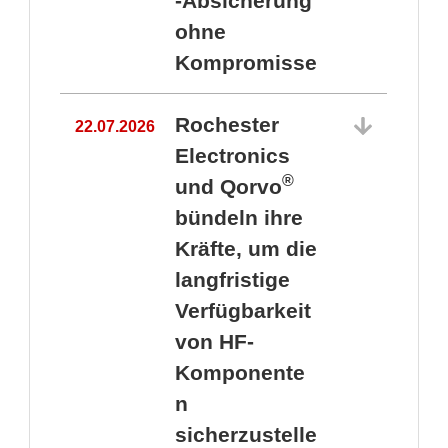
-Absicherung
ohne
Kompromisse
Rochester
22.07.2026
Electronics
®
und Qorvo
bündeln ihre
Kräfte, um die
1
langfristige
Verfügbarkeit
von HF-
Komponente
n
sicherzustelle