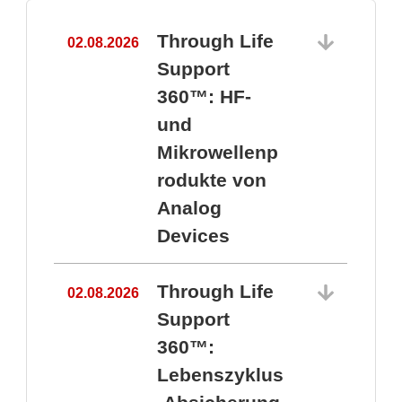
Through Life
02.08.2026
1
Support
360™: HF-
und
Mikrowellenp
rodukte von
Analog
Devices
Through Life
02.08.2026
Support
360™:
1
Lebenszyklus