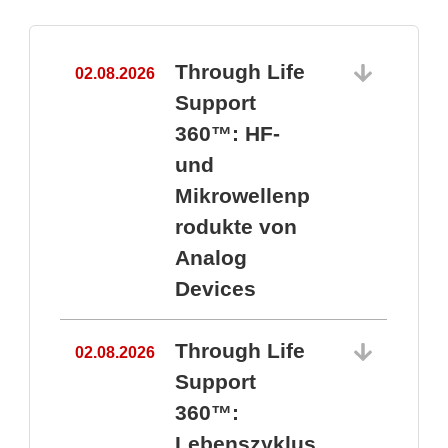
Through Life
02.08.2026
1
Support
360™: HF-
und
Mikrowellenp
rodukte von
Analog
Devices
Through Life
02.08.2026
Support
360™:
1
Lebenszyklus