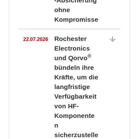
-Absicherung
ohne
Kompromisse
Rochester
22.07.2026
Electronics
®
und Qorvo
bündeln ihre
Kräfte, um die
1
langfristige
Verfügbarkeit
von HF-
Komponente
n
sicherzustelle