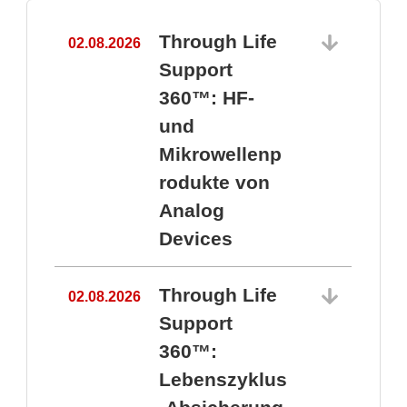
Through Life
02.08.2026
1
Support
360™: HF-
und
Mikrowellenp
rodukte von
Analog
Devices
Through Life
02.08.2026
Support
360™:
1
Lebenszyklus