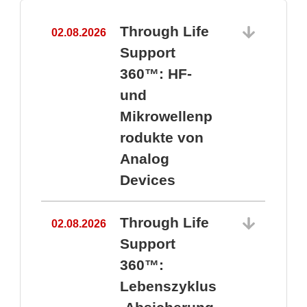
Through Life
02.08.2026
1
Support
360™: HF-
und
Mikrowellenp
rodukte von
Analog
Devices
Through Life
02.08.2026
Support
360™:
1
Lebenszyklus