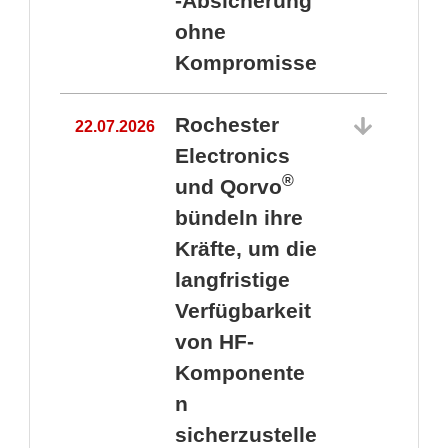
-Absicherung
ohne
Kompromisse
Rochester
22.07.2026
Electronics
®
und Qorvo
bündeln ihre
Kräfte, um die
1
langfristige
Verfügbarkeit
von HF-
Komponente
n
sicherzustelle