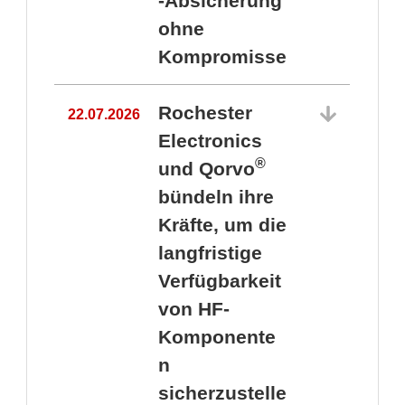
-Absicherung
ohne
Kompromisse
Rochester
22.07.2026
Electronics
®
und Qorvo
bündeln ihre
Kräfte, um die
1
langfristige
Verfügbarkeit
von HF-
Komponente
n
sicherzustelle