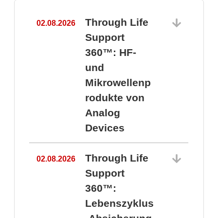
Through Life
02.08.2026
1
Support
360™: HF-
und
Mikrowellenp
rodukte von
Analog
Devices
Through Life
02.08.2026
Support
360™:
1
Lebenszyklus