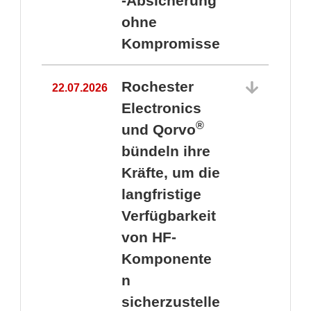
-Absicherung
ohne
Kompromisse
Rochester
22.07.2026
Electronics
®
und Qorvo
bündeln ihre
Kräfte, um die
1
langfristige
Verfügbarkeit
von HF-
Komponente
n
sicherzustelle