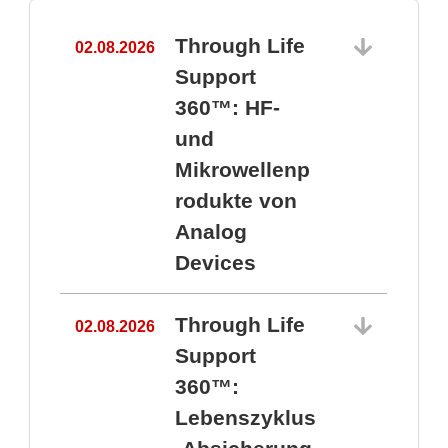
Through Life
02.08.2026
1
Support
360™: HF-
und
Mikrowellenp
rodukte von
Analog
Devices
Through Life
02.08.2026
Support
360™:
1
Lebenszyklus