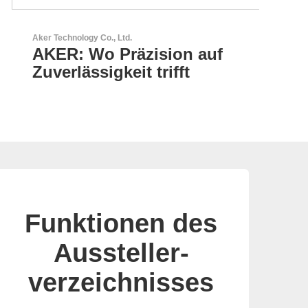
Aker Technology Co., Ltd.
GEYE
AKER: Wo Präzision auf
GE
Zuverlässigkeit trifft
Pa
Funktionen des
Aussteller-
verzeichnisses