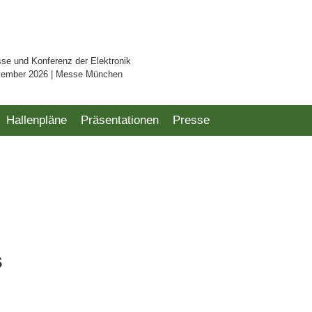
sse und Konferenz der Elektronik
vember 2026 | Messe München
Hallenpläne
Präsentationen
Presse
s