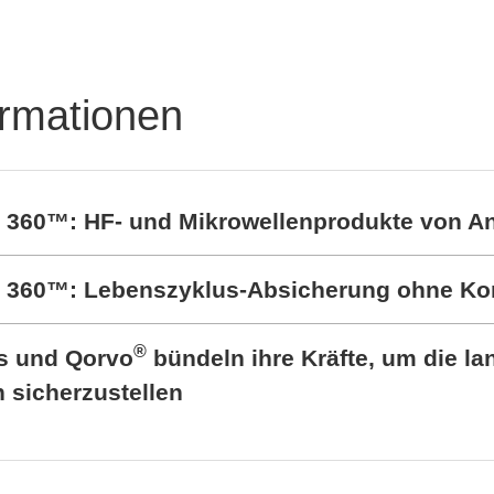
Highlights auf der
electronica 202
ormationen
t 360™: HF- und Mikrowellenprodukte von A
rt 360™: Lebenszyklus-Absicherung ohne K
®
cs und Qorvo
bündeln ihre Kräfte, um die lan
sicherzustellen