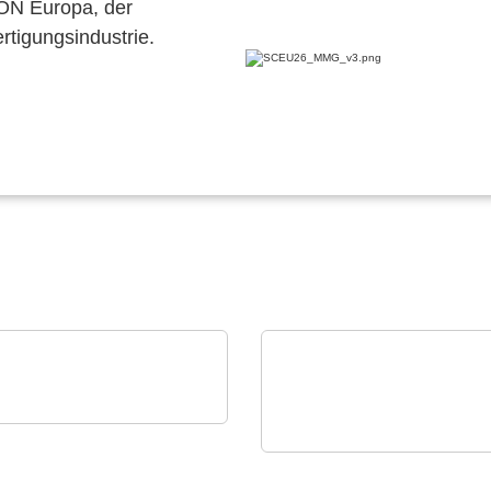
CON Europa, der
ertigungsindustrie.
Devices Co.
 Devices Co.
Apacer Technology BV
duktübersicht
Apacers Produkt-