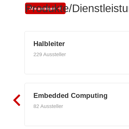
Produkte/Dienstleist
Alle anzeigen
Halbleiter
229 Aussteller
Embedded Computing
82 Aussteller