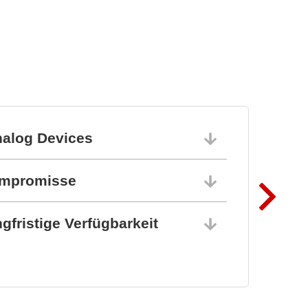
nalog Devices
10.06.202
ompromisse
10.06.202
gfristige Verfügbarkeit
10.06.202