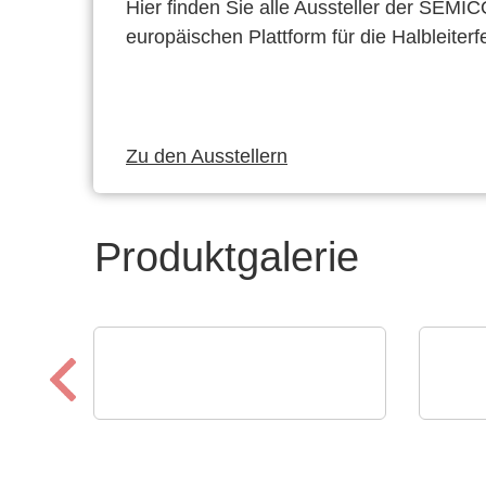
Hier finden Sie alle Aussteller der SEMI
europäischen Plattform für die Halbleiterf
Zu den Ausstellern
Produktgalerie
Apacer Technology BV
INFI
Speicherlösungen, die das
Inte
Wachstum von KI vorantre
Sys