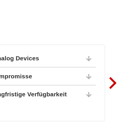
nalog Devices
10.06.202
ompromisse
10.06.202
gfristige Verfügbarkeit
10.06.202