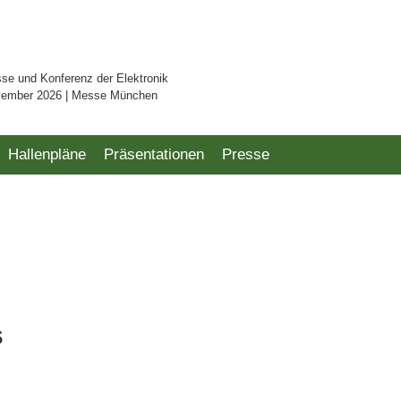
sse und Konferenz der Elektronik
vember 2026 | Messe München
Hallenpläne
Präsentationen
Presse
s