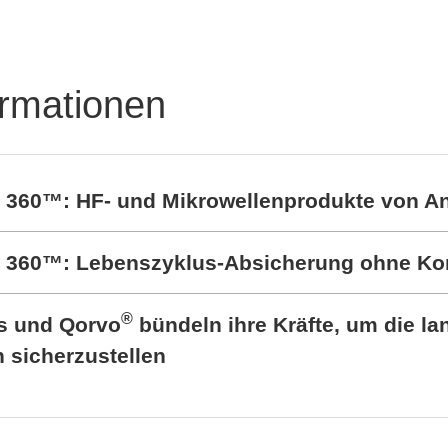
ormationen
t 360™: HF- und Mikrowellenprodukte von A
rt 360™: Lebenszyklus-Absicherung ohne K
®
cs und Qorvo
bündeln ihre Kräfte, um die lan
sicherzustellen