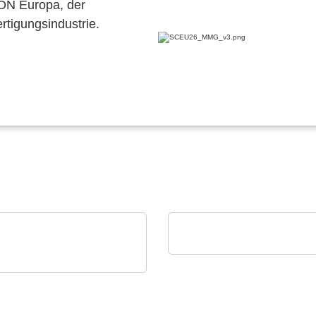
CON Europa, der
ertigungsindustrie.
Esseti Srl
Starr-Flex-Leiterplatten
CON
lligent Manufacturing
tems