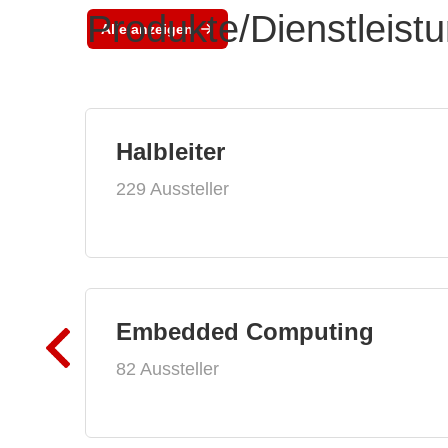
Produkte/Dienstleist
Alle anzeigen
Halbleiter
229 Aussteller
Embedded Computing
82 Aussteller