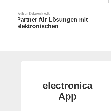
Aker Technology Co., Ltd.
t
AKER: Wo Präzision auf
Zuverlässigkeit trifft
electronica
App