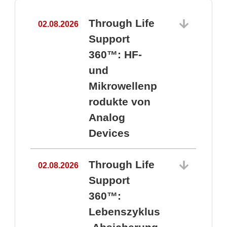
Through Life
02.08.2026
1
Support
360™: HF-
und
Mikrowellenp
rodukte von
Analog
Devices
Through Life
02.08.2026
Support
360™:
1
Lebenszyklus