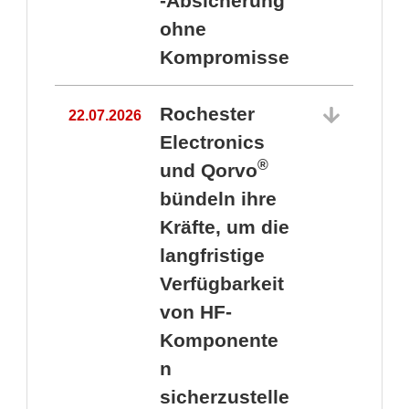
-Absicherung
ohne
Kompromisse
Rochester
22.07.2026
Electronics
®
und Qorvo
bündeln ihre
Kräfte, um die
1
langfristige
Verfügbarkeit
von HF-
Komponente
n
sicherzustelle