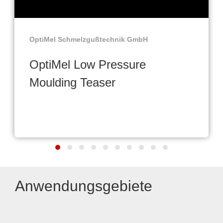
OptiMel Schmelzgußtechnik GmbH
OptiMel Low Pressure
Moulding Teaser
Anwendungsgebiete