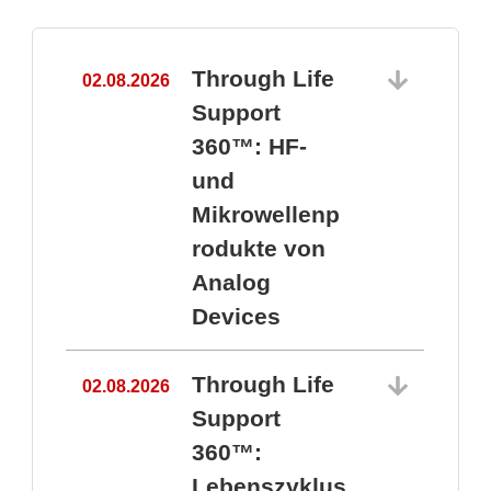
Through Life
02.08.2026
1
Support
360™: HF-
und
Mikrowellenp
rodukte von
Analog
Devices
Through Life
02.08.2026
Support
360™:
1
Lebenszyklus