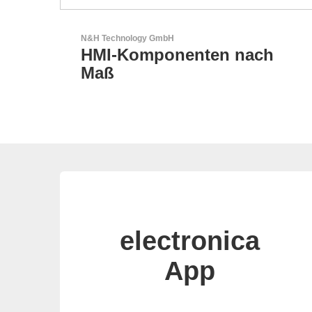
Aker Technology Co., Ltd.
ch
AKER: Wo Präzision auf
Zuverlässigkeit trifft
electronica
App