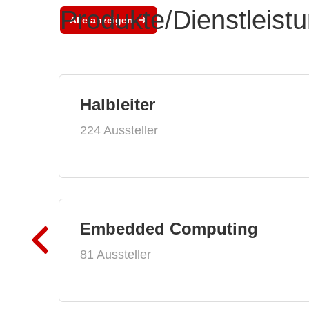
Produkte/Dienstleist
Alle anzeigen
Halbleiter
224 Aussteller
Embedded Computing
81 Aussteller