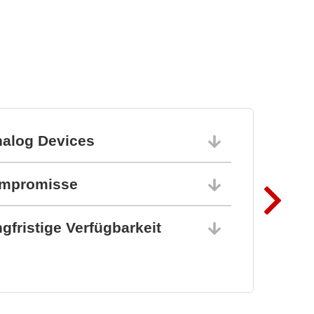
Leistungselektronik-
Lösungen
nalog Devices
10.06.202
ompromisse
10.06.202
gfristige Verfügbarkeit
10.06.202