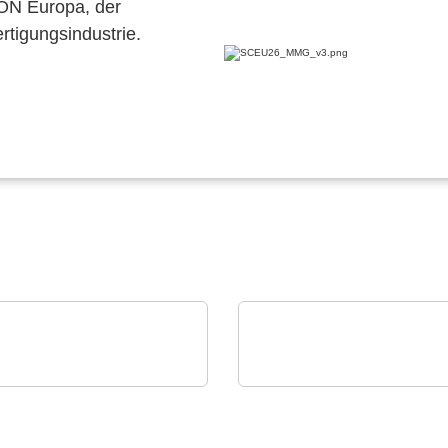
CON Europa, der
ertigungsindustrie.
OT GmbH
Özdisan Elektronik A.S.
 KI-basierte APS von
Boardoza – Prototypin
LOT
Breakout-Lösungen