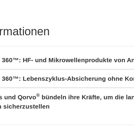
ormationen
t 360™: HF- und Mikrowellenprodukte von A
rt 360™: Lebenszyklus-Absicherung ohne K
®
cs und Qorvo
bündeln ihre Kräfte, um die lan
sicherzustellen