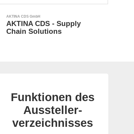
LEMO Elektronik GmbH
Original Push-Pull-
Connector – Made in
Switzerland
Funktionen des
Aussteller-
verzeichnisses