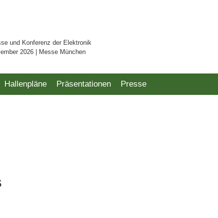
sse und Konferenz der Elektronik
vember 2026 | Messe München
Hallenpläne
Präsentationen
Presse
s