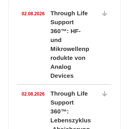
Through Life
02.08.2026
1
Support
360™: HF-
und
Mikrowellenp
rodukte von
Analog
Devices
Through Life
02.08.2026
Support
360™:
1
Lebenszyklus