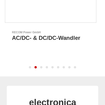
Aker Technology Co., Ltd.
ndler
AKER: Wo Präzision a
Zuverlässigkeit trifft
electronica