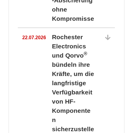
-Absicherung
ohne
Kompromisse
Rochester
22.07.2026
Electronics
®
und Qorvo
bündeln ihre
Kräfte, um die
1
langfristige
Verfügbarkeit
von HF-
Komponente
n
sicherzustelle