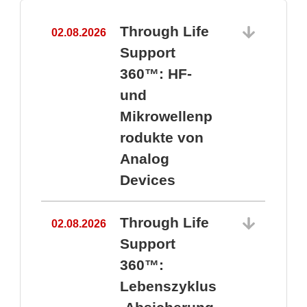
Through Life
02.08.2026
1
Support
360™: HF-
und
Mikrowellenp
rodukte von
Analog
Devices
Through Life
02.08.2026
Support
360™:
1
Lebenszyklus