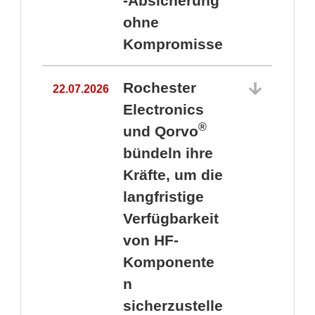
-Absicherung
ohne
Kompromisse
Rochester
22.07.2026
Electronics
®
und Qorvo
bündeln ihre
Kräfte, um die
1
langfristige
Verfügbarkeit
von HF-
Komponente
n
sicherzustelle